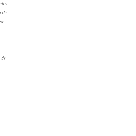
adro
a de
por
A de