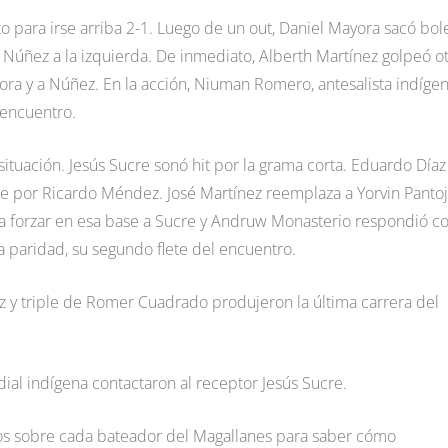
to para irse arriba 2-1. Luego de un out, Daniel Mayora sacó bol
o Núñez a la izquierda. De inmediato, Alberth Martínez golpeó o
ra y a Núñez. En la acción, Niuman Romero, antesalista indígen
 encuentro.
 situación. Jesús Sucre sonó hit por la grama corta. Eduardo Díaz
e por Ricardo Méndez. José Martínez reemplaza a Yorvin Panto
ara forzar en esa base a Sucre y Andruw Monasterio respondió c
a paridad, su segundo flete del encuentro.
nez y triple de Romer Cuadrado produjeron la última carrera del
dial indígena contactaron al receptor Jesús Sucre.
amos sobre cada bateador del Magallanes para saber cómo