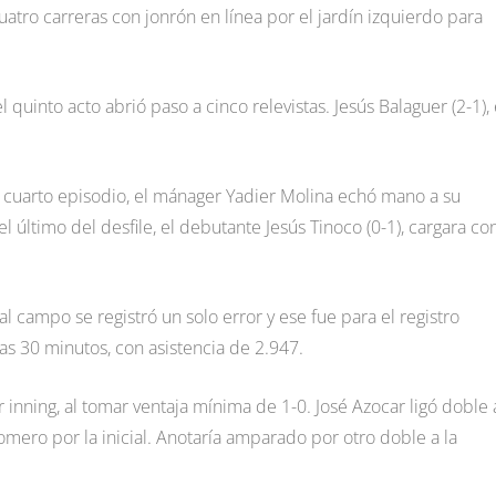
atro carreras con jonrón en línea por el jardín izquierdo para
quinto acto abrió paso a cinco relevistas. Jesús Balaguer (2-1), 
 cuarto episodio, el mánager Yadier Molina echó mano a su
l último del desfile, el debutante Jesús Tinoco (0-1), cargara con
al campo se registró un solo error y ese fue para el registro
as 30 minutos, con asistencia de 2.947.
 inning, al tomar ventaja mínima de 1-0. José Azocar ligó doble 
omero por la inicial. Anotaría amparado por otro doble a la