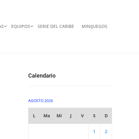
AS
EQUIPOS
SERIE DEL CARIBE
MINIJUEGOS
Calendario
AGOSTO 2026
L
Ma
Mi
J
V
S
D
1
2