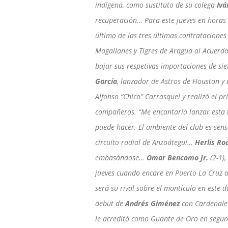
indígena, como sustituto de su colega
Ivá
recuperación… Para este jueves en horas
último de las tres últimas contrataciones
Magallanes y Tigres de Aragua al Acuerdo
bajar sus respetivas importaciones de si
García
, lanzador de Astros de Houston y 
Alfonso “Chico” Carrasquel y realizó el 
compañeros. “Me encantaría lanzar esta 
puede hacer. El ambiente del club es sensa
circuito radial de Anzoátegui…
Herlis Ro
embasándose…
Omar Bencomo Jr.
(2-1)
jueves cuando encare en Puerto La Cruz al
será su rival sobre el montículo en este
debut de
Andrés Giménez
con Cardenales
le acreditó como Guante de Oro en segun