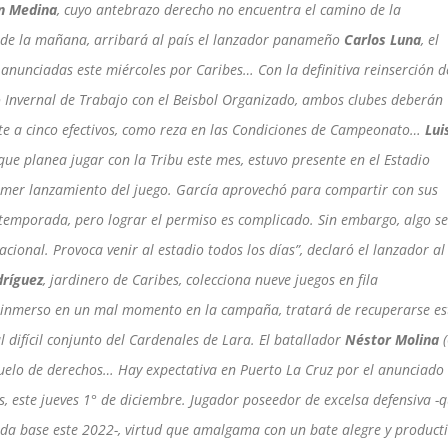
n Medina
, cuyo antebrazo derecho no encuentra el camino de la
 de la mañana, arribará al país el lanzador panameño
Carlos Luna
, el
 anunciadas este miércoles por Caribes… Con la definitiva reinserción d
 Invernal de Trabajo con el Beisbol Organizado, ambos clubes deberán
ete a cinco efectivos, como reza en las Condiciones de Campeonato…
Lui
que planea jugar con la Tribu este mes, estuvo presente en el Estadio
primer lanzamiento del juego. García aprovechó para compartir con sus
temporada, pero lograr el permiso es complicado. Sin embargo, algo se
cional. Provoca venir al estadio todos los días”, declaró el lanzador al
dríguez
, jardinero de Caribes, colecciona nueve juegos en fila
, inmerso en un mal momento en la campaña, tratará de recuperarse es
 difícil conjunto del Cardenales de Lara. El batallador
Néstor Molina
(
 duelo de derechos… Hay expectativa en Puerto La Cruz por el anunciado
, este jueves 1° de diciembre. Jugador poseedor de excelsa defensiva -
da base este 2022-, virtud que amalgama con un bate alegre y product