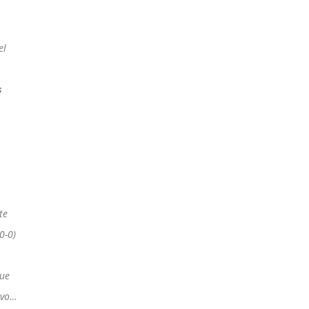
el
s
te
0-0)
que
ivo…