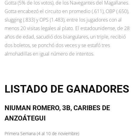
Gotta (5% de los votos), de los Navegantes del Magallanes.
Gotta encabezó el circuito en promedio (.611), OBP (.650),
slugging (.833) y OPS (1.483), entre los jugadores con al
menos 20 visitas legales al plato. El estadounidense, de 28
años de edad, sacudió dos biangulares, un triple, recibió
dos boletos, se ponchó dos veces y se estafó tres
almohadillas en igual número de intentos.
LISTADO DE GANADORES
NIUMAN ROMERO, 3B, CARIBES DE
ANZOÁTEGUI
Primera Semana (4 al 10 de noviembre)