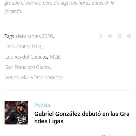
graduó el viernes, pero un algunas horas antes en la
jornada.
Tags
debutantes 2026
,
Debutantes MLB
,
Leones del Caracas
,
MLB
,
San Francisco Giants
,
Venezuela
,
Víctor Bericoto
Previous
Gabriel González debutó en las Gra
ndes Ligas