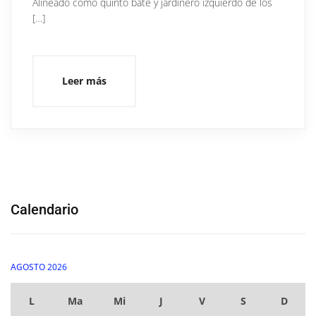
Alineado como quinto bate y jardinero izquierdo de los
[…]
Leer más
Calendario
AGOSTO 2026
L
Ma
Mi
J
V
S
D