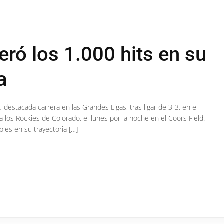
ró los 1.000 hits en su
a
 destacada carrera en las Grandes Ligas, tras ligar de 3-3, en el
 los Rockies de Colorado, el lunes por la noche en el Coors Field.
bles en su trayectoria […]