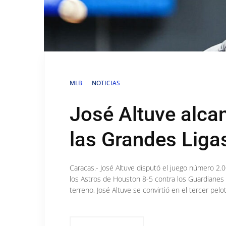
MLB
NOTICIAS
José Altuve alca
las Grandes Liga
Caracas.- José Altuve disputó el juego número 2.0
los Astros de Houston 8-5 contra los Guardianes d
terreno, José Altuve se convirtió en el tercer pelot