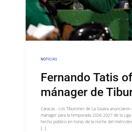
NOTICIAS
Fernando Tatis o
mánager de Tibur
Caracas.- Los Tiburones de La Guaira anunciaron 
mánager para la temporada 2026-2027 de la Liga 
hecho público en horas de la noche del miércoles. 
[…]