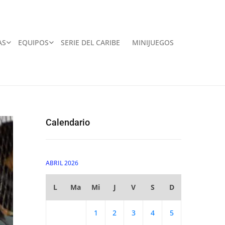
AS
EQUIPOS
SERIE DEL CARIBE
MINIJUEGOS
Calendario
ABRIL 2026
L
Ma
Mi
J
V
S
D
1
2
3
4
5