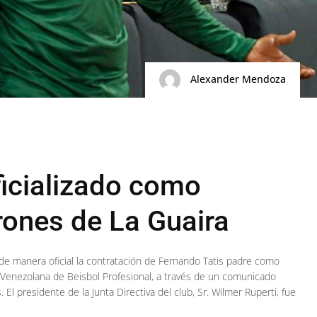
Alexander Mendoza
ficializado como
ones de La Guaira
de manera oficial la contratación de Fernando Tatis padre como
Venezolana de Beisbol Profesional, a través de un comunicado
El presidente de la Junta Directiva del club, Sr. Wilmer Ruperti, fue