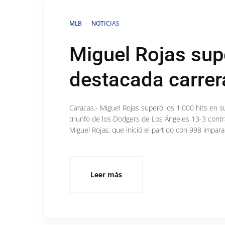
MLB
NOTICIAS
Miguel Rojas supe
destacada carrer
Caracas.- Miguel Rojas superó los 1.000 hits en su
triunfo de los Dodgers de Los Ángeles 13-3 contra
Miguel Rojas, que inició el partido con 998 impara
Leer más