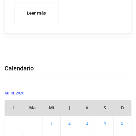
Leer más
Calendario
ABRIL 2026
L
Ma
Mi
J
V
S
D
1
2
3
4
5