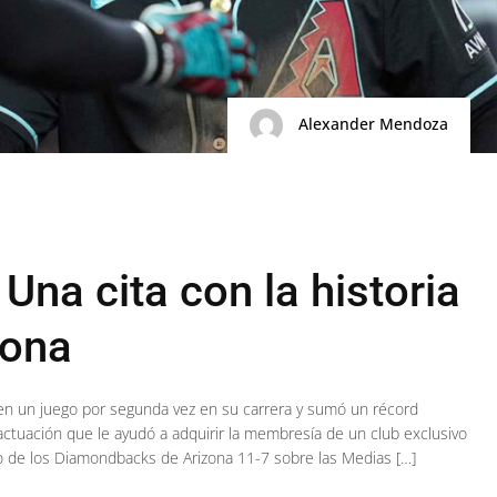
Alexander Mendoza
Una cita con la historia
zona
en un juego por segunda vez en su carrera y sumó un récord
ctuación que le ayudó a adquirir la membresía de un club exclusivo
fo de los Diamondbacks de Arizona 11-7 sobre las Medias […]