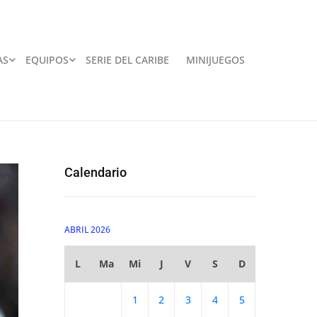
AS
EQUIPOS
SERIE DEL CARIBE
MINIJUEGOS
Calendario
ABRIL 2026
L
Ma
Mi
J
V
S
D
1
2
3
4
5