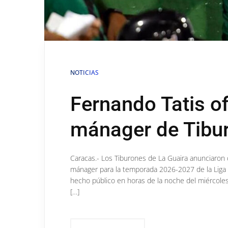
NOTICIAS
Fernando Tatis o
mánager de Tibur
Caracas.- Los Tiburones de La Guaira anunciaron 
mánager para la temporada 2026-2027 de la Liga 
hecho público en horas de la noche del miércoles. 
[…]