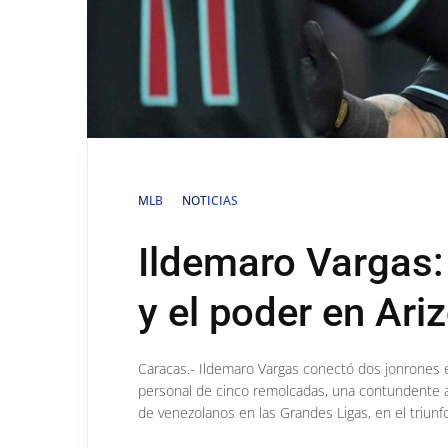
MLB
NOTICIAS
Ildemaro Vargas: 
y el poder en Ari
Caracas.- Ildemaro Vargas conectó dos jonrones 
personal de cinco remolcadas, una contundente a
de venezolanos en las Grandes Ligas, en el triun