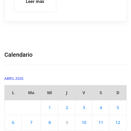
Leer más
Calendario
ABRIL 2026
L
Ma
Mi
J
V
S
D
1
2
3
4
5
6
7
8
9
10
11
12