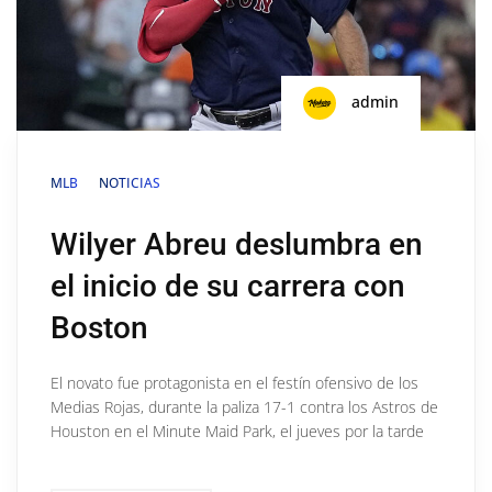
admin
MLB
NOTICIAS
Wilyer Abreu deslumbra en
el inicio de su carrera con
Boston
El novato fue protagonista en el festín ofensivo de los
Medias Rojas, durante la paliza 17-1 contra los Astros de
Houston en el Minute Maid Park, el jueves por la tarde