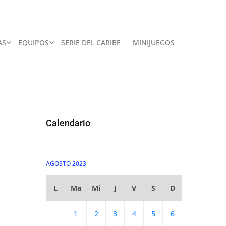
AS
EQUIPOS
SERIE DEL CARIBE
MINIJUEGOS
Calendario
AGOSTO 2023
L
Ma
Mi
J
V
S
D
1
2
3
4
5
6