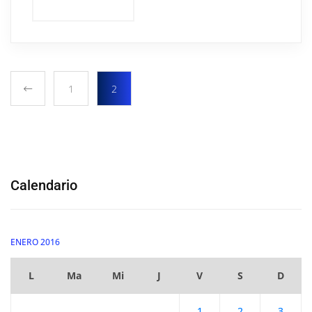
1
2
Calendario
ENERO 2016
L
Ma
Mi
J
V
S
D
1
2
3