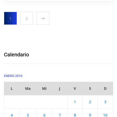
1
2
Calendario
ENERO 2016
L
Ma
Mi
J
V
S
D
1
2
3
4
5
6
7
8
9
10