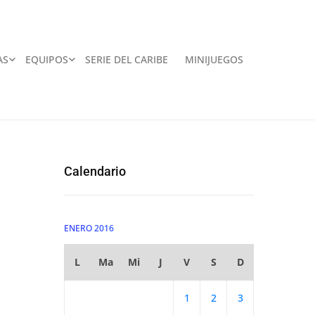
AS
EQUIPOS
SERIE DEL CARIBE
MINIJUEGOS
Calendario
ENERO 2016
L
Ma
Mi
J
V
S
D
1
2
3