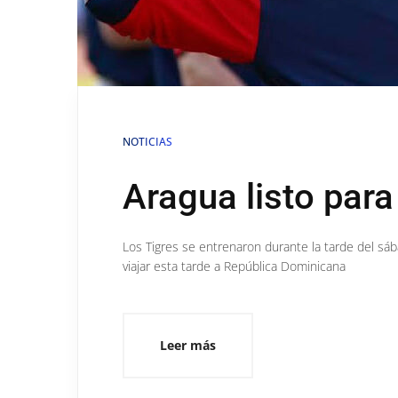
NOTICIAS
Aragua listo par
Los Tigres se entrenaron durante la tarde del sá
viajar esta tarde a República Dominicana
Leer más