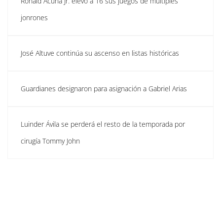
Ronald Acuña Jr. elevó a 16 sus juegos de múltiples
jonrones
José Altuve continúa su ascenso en listas históricas
Guardianes designaron para asignación a Gabriel Arias
Luinder Ávila se perderá el resto de la temporada por
cirugía Tommy John