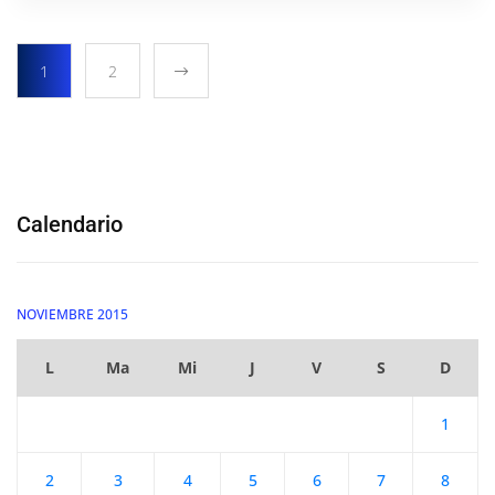
1
2
Calendario
NOVIEMBRE 2015
L
Ma
Mi
J
V
S
D
1
2
3
4
5
6
7
8