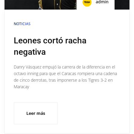
admin
NOTICIAS
Leones cortó racha
negativa
Danry Vásquez empujó la carrera de la diferencia en el
octavo inning para que el Caracas rompiera una cadena
de cinco derrotas, tras imponerse a los Tigres 3-2 en
Maracay
Leer más