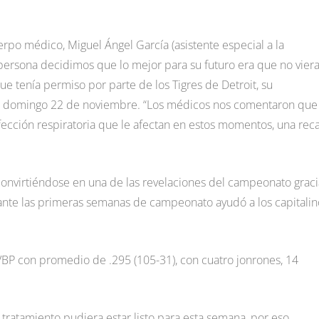
rpo médico, Miguel Ángel García (asistente especial a la
mi persona decidimos que lo mejor para su futuro era que no vier
ue tenía permiso por parte de los Tigres de Detroit, su
 el domingo 22 de noviembre. “Los médicos nos comentaron que
infección respiratoria que le afectan en estos momentos, una rec
nvirtiéndose en una de las revelaciones del campeonato graci
ante las primeras semanas de campeonato ayudó a los capitalin
LVBP con promedio de .295 (105-31), con cuatro jonrones, 14
tratamiento pudiera estar listo para esta semana, por eso