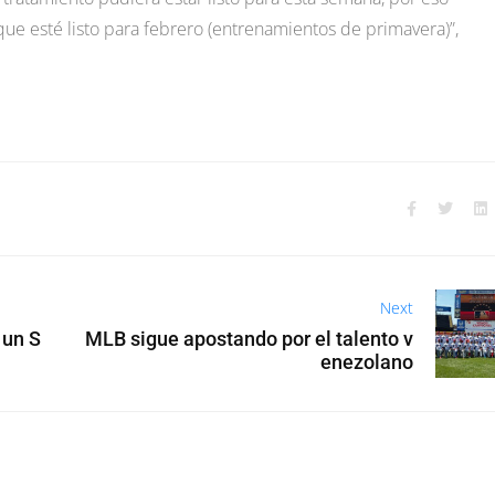
ue esté listo para febrero (entrenamientos de primavera)”,
Next
 un S
MLB sigue apostando por el talento v
enezolano