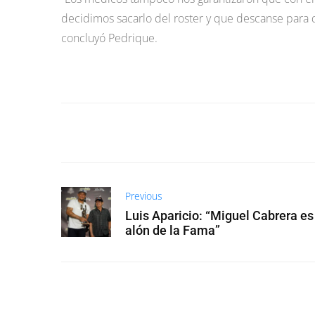
decidimos sacarlo del roster y que descanse para q
concluyó Pedrique.
Previous
Luis Aparicio: “Miguel Cabrera es
alón de la Fama”