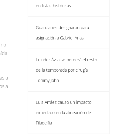
en listas históricas
a
Guardianes designaron para
asignación a Gabriel Arias
 no
aída
Luinder Ávila se perderá el resto
de la temporada por cirugía
as a
Tommy John
os a
Luis Arráez causó un impacto
inmediato en la alineación de
Filadelfia