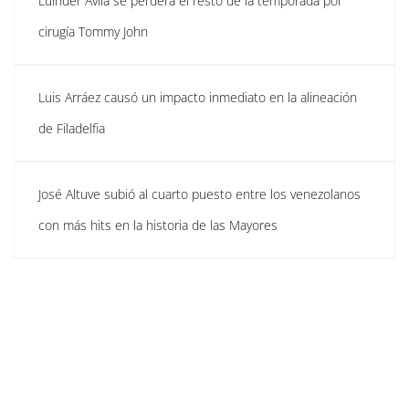
Luinder Ávila se perderá el resto de la temporada por
cirugía Tommy John
Luis Arráez causó un impacto inmediato en la alineación
de Filadelfia
José Altuve subió al cuarto puesto entre los venezolanos
con más hits en la historia de las Mayores