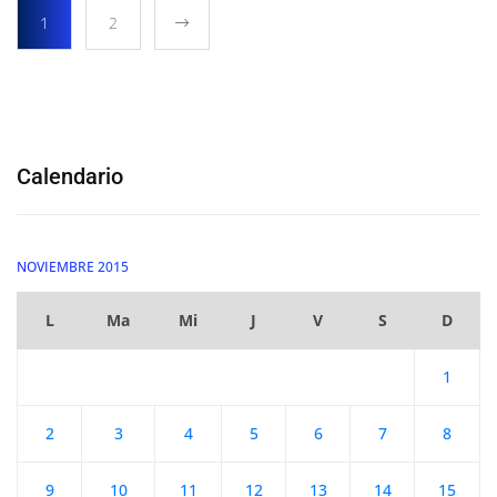
1
2
Calendario
NOVIEMBRE 2015
L
Ma
Mi
J
V
S
D
1
2
3
4
5
6
7
8
9
10
11
12
13
14
15