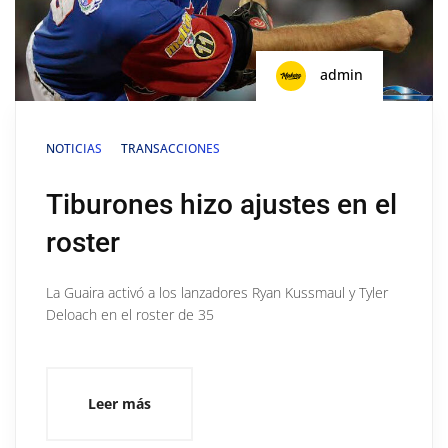
admin
NOTICIAS
TRANSACCIONES
Tiburones hizo ajustes en el
roster
La Guaira activó a los lanzadores Ryan Kussmaul y Tyler
Deloach en el roster de 35
Leer más