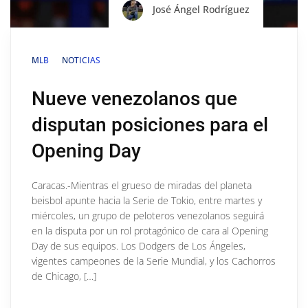
José Ángel Rodríguez
MLB
NOTICIAS
Nueve venezolanos que
disputan posiciones para el
Opening Day
Caracas.-Mientras el grueso de miradas del planeta
beisbol apunte hacia la Serie de Tokio, entre martes y
miércoles, un grupo de peloteros venezolanos seguirá
en la disputa por un rol protagónico de cara al Opening
Day de sus equipos. Los Dodgers de Los Ángeles,
vigentes campeones de la Serie Mundial, y los Cachorros
de Chicago, […]