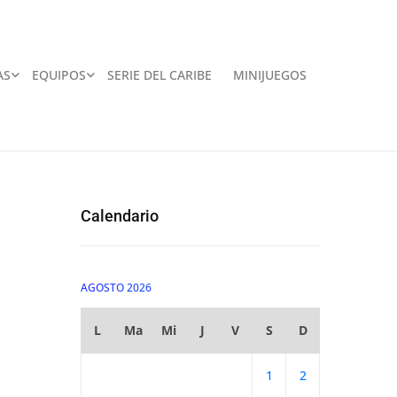
AS
EQUIPOS
SERIE DEL CARIBE
MINIJUEGOS
Calendario
AGOSTO 2026
L
Ma
Mi
J
V
S
D
1
2