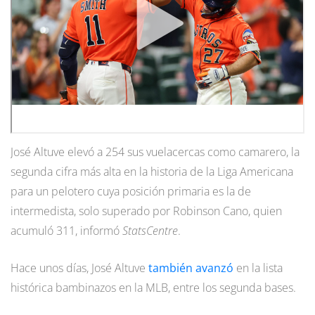
José Altuve elevó a 254 sus vuelacercas como camarero, la
segunda cifra más alta en la historia de la Liga Americana
para un pelotero cuya posición primaria es la de
intermedista, solo superado por Robinson Cano, quien
acumuló 311, informó
StatsCentre
.
Hace unos días, José Altuve
también avanzó
en la lista
histórica bambinazos en la MLB, entre los segunda bases.