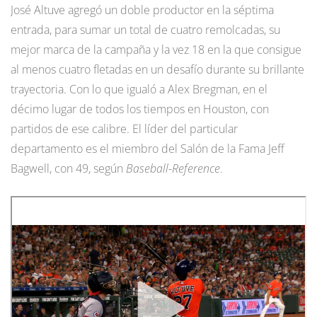
José Altuve agregó un doble productor en la séptima
entrada, para sumar un total de cuatro remolcadas, su
mejor marca de la campaña y la vez 18 en la que consigue
al menos cuatro fletadas en un desafío durante su brillante
trayectoria. Con lo que igualó a Alex Bregman, en el
décimo lugar de todos los tiempos en Houston, con
partidos de ese calibre. El líder del particular
departamento es el miembro del Salón de la Fama Jeff
Bagwell, con 49, según
Baseball-Reference
.