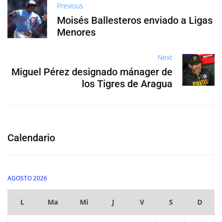
Previous
Moisés Ballesteros enviado a Ligas
Menores
Next
Miguel Pérez designado mánager de
los Tigres de Aragua
Calendario
AGOSTO 2026
L
Ma
Mi
J
V
S
D