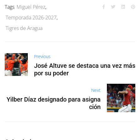
Tags
Miguel Pérez
,
Temporada 2026-2027
,
Tigres de Aragua
Previous
José Altuve se destaca una vez más
por su poder
Next
Yilber Díaz designado para asigna
ción