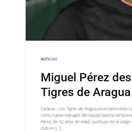
NOTICIAS
Miguel Pérez de
Tigres de Aragua
Caracas.- Los Tigres de Aragua anunciaron este s
como nuevo mánager del equipo para la temporada
Pérez, de 42 años de edad, sustituye en el cargo 
club en […]