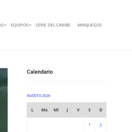
AS
EQUIPOS
SERIE DEL CARIBE
MINIJUEGOS
Calendario
AGOSTO 2026
L
Ma
Mi
J
V
S
D
1
2