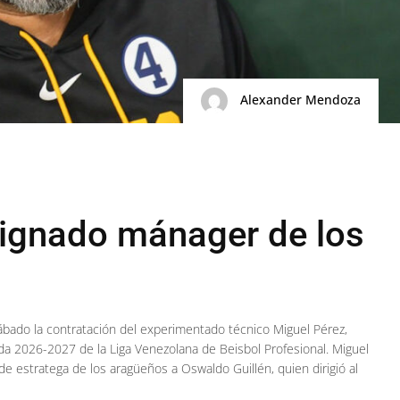
Alexander Mendoza
signado mánager de los
ábado la contratación del experimentado técnico Miguel Pérez,
 2026-2027 de la Liga Venezolana de Beisbol Profesional. Miguel
de estratega de los aragüeños a Oswaldo Guillén, quien dirigió al