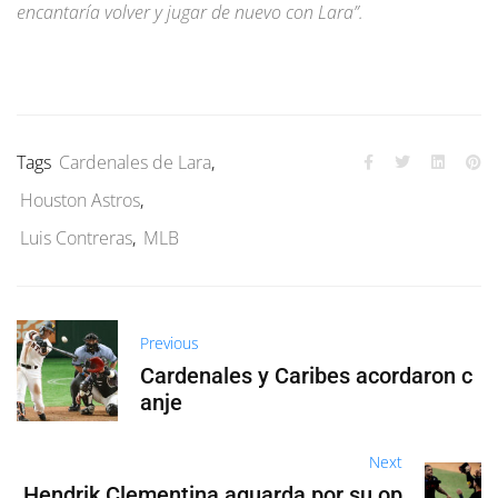
encantaría volver y jugar de nuevo con Lara”.
Tags
Cardenales de Lara
,
Houston Astros
,
Luis Contreras
,
MLB
Previous
Cardenales y Caribes acordaron c
anje
Next
Hendrik Clementina aguarda por su op