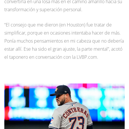
convertirla en una losa más en el camino amarillo hacia su
transformación y superación personal.
“El consejo que me dieron (en Houston) fue tratar de
simplificar, porque en ocasiones intentaba hacer de más.
Ponía muchos pensamientos en mi cabeza que no debería
estar allí. Ese ha sido el gran ajuste, la parte mental”, acotó
el taponero en conversación con la LVBP.com.