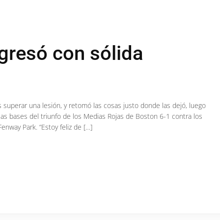
gresó con sólida
s superar una lesión, y retomó las cosas justo donde las dejó, luego
 las bases del triunfo de los Medias Rojas de Boston 6-1 contra los
enway Park. “Estoy feliz de […]