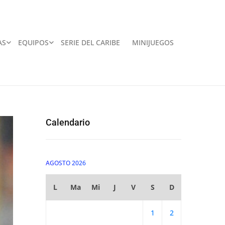
AS
EQUIPOS
SERIE DEL CARIBE
MINIJUEGOS
Calendario
AGOSTO 2026
L
Ma
Mi
J
V
S
D
1
2