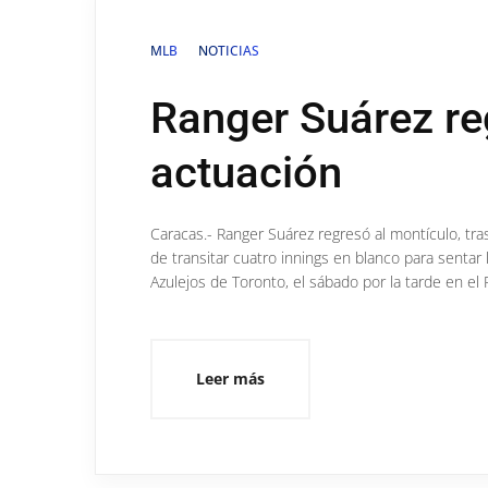
MLB
NOTICIAS
Ranger Suárez re
actuación
Caracas.- Ranger Suárez regresó al montículo, tra
de transitar cuatro innings en blanco para sentar
Azulejos de Toronto, el sábado por la tarde en el F
Leer más