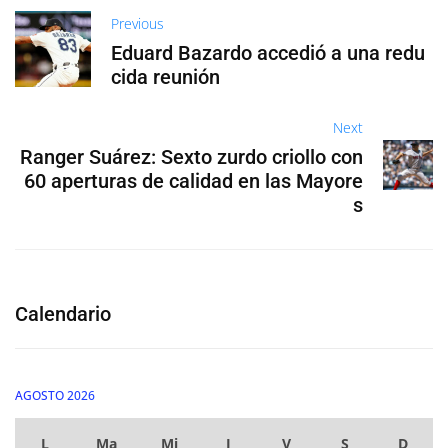
Previous
Eduard Bazardo accedió a una redu
cida reunión
Next
Ranger Suárez: Sexto zurdo criollo con
60 aperturas de calidad en las Mayore
s
Calendario
AGOSTO 2026
L
Ma
Mi
J
V
S
D