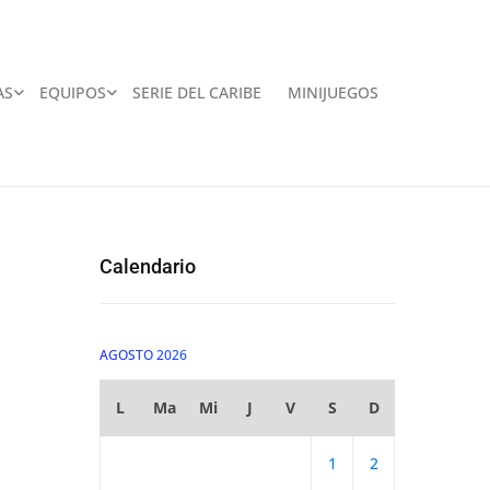
AS
EQUIPOS
SERIE DEL CARIBE
MINIJUEGOS
Calendario
AGOSTO 2026
L
Ma
Mi
J
V
S
D
1
2