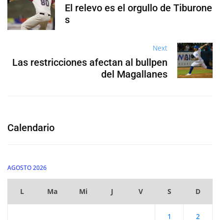
El relevo es el orgullo de Tiburone
s
Next
Las restricciones afectan al bullpen
del Magallanes
Calendario
AGOSTO 2026
L
Ma
Mi
J
V
S
D
1
2