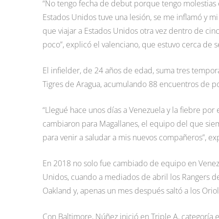
“No tengo fecha de debut porque tengo molestias 
Estados Unidos tuve una lesión, se me inflamó y m
que viajar a Estados Unidos otra vez dentro de cin
poco”, explicó el valenciano, que estuvo cerca de 
El infielder, de 24 años de edad, suma tres tempor
Tigres de Aragua, acumulando 88 encuentros de por
“Llegué hace unos días a Venezuela y la fiebre por e
cambiaron para Magallanes, el equipo del que siem
para venir a saludar a mis nuevos compañeros”, ex
En 2018 no solo fue cambiado de equipo en Venezu
Unidos, cuando a mediados de abril los Rangers de 
Oakland y, apenas un mes después saltó a los Orio
Con Baltimore, Núñez inició en Triple A, categoría