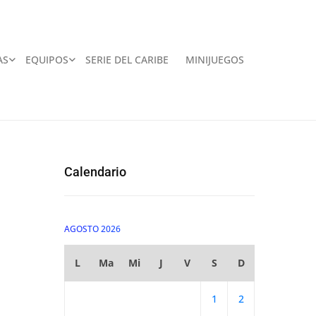
AS
EQUIPOS
SERIE DEL CARIBE
MINIJUEGOS
Calendario
AGOSTO 2026
L
Ma
Mi
J
V
S
D
1
2