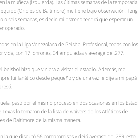
en la muñeca (izquierda). Las últimas semanas de la temporada
i equipo (Orioles de Baltimore) me tiene bajo observación. Teng
co o seis semanas, es decir, mi estreno tendrá que esperar un
ser operado.
adas en la Liga Venezolana de Beisbol Profesional, todas con los
 vida, con 17 jonrones, 64 empujadas y average de .277.
l beisbol hizo que viniera a visitar el estadio. Además, me
pre fui fanático desde pequeño y de una vez le dije a mi papá
presó.
ela, pasó por el mismo proceso en dos ocasiones en los Esta
Texas lo tomaron de la lista de waivers de los Atléticos de
les de Baltimore de la misma manera.
 en la que disputó 56 compromisos y dejó average de .289, esto