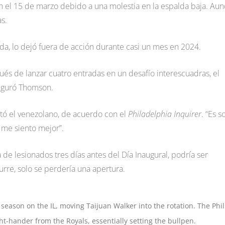
ón el 15 de marzo debido a una molestia en la espalda baja. Au
s.
lda, lo dejó fuera de acción durante casi un mes en 2024.
pués de lanzar cuatro entradas en un desafío interescuadras, el
seguró Thomson.
ntó el venezolano, de acuerdo con el
Philadelphia Inquirer
. “Es s
 me siento mejor”.
sta de lesionados tres días antes del Día Inaugural, podría ser
curre, solo se perdería una apertura.
season on the IL, moving Taijuan Walker into the rotation. The Phil
ht-hander from the Royals, essentially setting the bullpen.