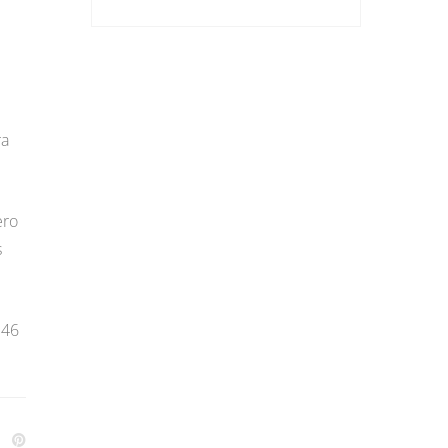
ra
ero
s
.46