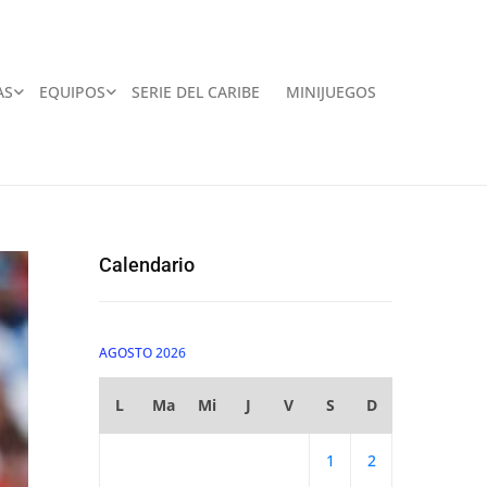
AS
EQUIPOS
SERIE DEL CARIBE
MINIJUEGOS
Calendario
AGOSTO 2026
L
Ma
Mi
J
V
S
D
1
2