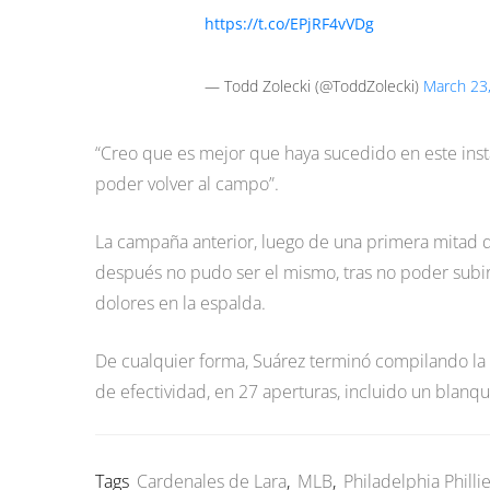
https://t.co/EPjRF4vVDg
— Todd Zolecki (@ToddZolecki)
March 23
“Creo que es mejor que haya sucedido en este insta
poder volver al campo”.
La campaña anterior, luego de una primera mitad qu
después no pudo ser el mismo, tras no poder subir a
dolores en la espalda.
De cualquier forma, Suárez terminó compilando la 
de efectividad, en 27 aperturas, incluido un blanq
Tags
Cardenales de Lara
,
MLB
,
Philadelphia Philli