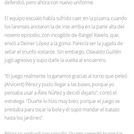
defendió, pero ahora con nuevo uniforme.
El equipo escualo había sufrido caer en la pizarra, cuando
los larenses anotaron la de irse arriba en la parte alta del
noveno episodio, con incogible de Rangel Ravelo, que,
envió a Deiner López a la goma. Parecía ser la jugada de
sellar el triunfo visitante. Sin embargo, Oswaldo Guillén
jugó agresivo y supo darle la vuelta al encuentro.
“El juego realmente lo ganamos gracias al turno que peleó
(Arvicent) Pérez y pudo llegar a las bases, porque yo
pensaba usar a Álex Núñez y decidí dejarlo”, contó el
estratega. “Duarte lo hizo muy bien, porque el juego se
prestaba para tocar la bola y él supo mandar el batazo
hasta los jardines”.
Pérez se embasó con sencillo, Duarte conectó biangular,