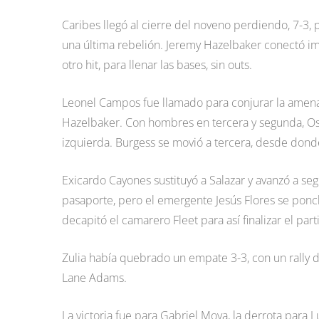
Caribes llegó al cierre del noveno perdiendo, 7-3
una última rebelión. Jeremy Hazelbaker conectó imp
otro hit, para llenar las bases, sin outs.
Leonel Campos fue llamado para conjurar la amenaza
Hazelbaker. Con hombres en tercera y segunda, Osca
izquierda. Burgess se movió a tercera, desde donde 
Exicardo Cayones sustituyó a Salazar y avanzó a se
pasaporte, pero el emergente Jesús Flores se ponc
decapitó el camarero Fleet para así finalizar el part
Zulia había quebrado un empate 3-3, con un rally d
Lane Adams.
La victoria fue para Gabriel Moya, la derrota para 