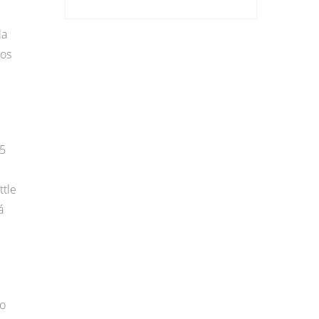
la
pos
35
ttle
á
no