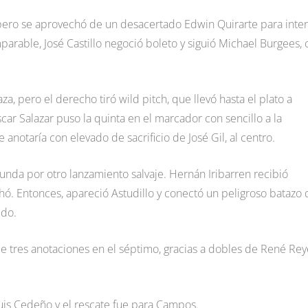
, pero se aprovechó de un desacertado Edwin Quirarte para inte
arable, José Castillo negoció boleto y siguió Michael Burgees, 
, pero el derecho tiró wild pitch, que llevó hasta el plato a
r Salazar puso la quinta en el marcador con sencillo a la
anotaría con elevado de sacrificio de José Gil, al centro.
gunda por otro lanzamiento salvaje. Hernán Iribarren recibió
hó. Entonces, apareció Astudillo y conectó un peligroso batazo
ido.
e tres anotaciones en el séptimo, gracias a dobles de René Rey
Luis Cedeño y el rescate fue para Campos.