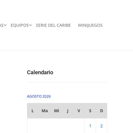
AS
EQUIPOS
SERIE DEL CARIBE
MINIJUEGOS
Calendario
AGOSTO 2026
L
Ma
Mi
J
V
S
D
1
2