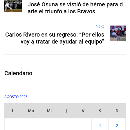
José Osuna se vistió de héroe para d
arle el triunfo a los Bravos
Next
Carlos Rivero en su regreso: “Por ellos
voy a tratar de ayudar al equipo”
Calendario
AGOSTO 2026
L
Ma
Mi
J
V
S
D
1
2