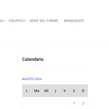
AS
EQUIPOS
SERIE DEL CARIBE
MINIJUEGOS
Calendario
AGOSTO 2026
L
Ma
Mi
J
V
S
D
1
2