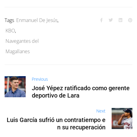
Tags
Enmanuel De Jesús
,
KBO
,
Navegantes del
Magallanes
Previous
José Yépez ratificado como gerente
deportivo de Lara
Next
Luis García sufrió un contratiempo e
n su recuperación