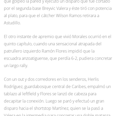
que golpeó la pared y ejecutó un disparo que fue cortado
por el segunda base Breyvic Valera y éste tiró con potencia
al plato, para que el cátcher Wilson Ramos retirara a
Astudillo.
El otro instante de apremio que vivió Morales ocurrió en el
quinto capítulo, cuando una sensacional atrapada del
patrullero izquierdo Ramón Flores impidió que la
escuadra anzoatiguense, que perdía 6-2, pudiera concretar
un largo rally.
Con un out y dos corredores en los senderos, Herlis
Rodríguez, guardabosque central de Caribes, empalmó un
tablazo al leftfield y Flores se lanzó de cabeza para
decapitar la conexión. Luego se paró y efectuó un gran
disparo hacia el shortstop Martínez, quien se la pasó a
Valera en la intermedia para concretar una doble matanza