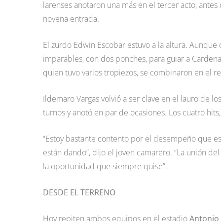
larenses anotaron una más en el tercer acto, antes 
novena entrada.
El zurdo Edwin Escobar estuvo a la altura. Aunque o
imparables, con dos ponches, para guiar a Cardenal
quien tuvo varios tropiezos, se combinaron en el re
Ildemaro Vargas volvió a ser clave en el lauro de los
turnos y anotó en par de ocasiones. Los cuatro hits
“Estoy bastante contento por el desempeño que e
están dando”, dijo el joven camarero. “La unión d
la oportunidad que siempre quise”.
DESDE EL TERRENO
Hoy repiten ambos equipos en el estadio
Antonio 