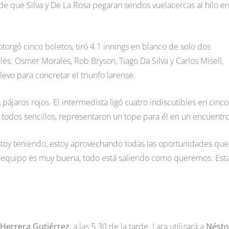
de que Silva y De La Rosa pegaran sendos vuelacercas al hilo en
torgó cinco boletos, tiró 4.1 innings en blanco de solo dos
es. Osmer Morales, Rob Bryson, Tiago Da Silva y Carlos Misell,
levo para concretar el triunfo larense.
 pájaros rojos. El intermedista ligó cuatro indiscutibles en cinco
, todos sencillos, representaron un tope para él en un encuentro
stoy teniendo, estoy aprovechando todas las oportunidades qu
el equipo es muy buena, todo está saliendo como queremos. Est
Herrera Gutiérrez
, a las 5.30 de la tarde. Lara utilizará a
Nésto