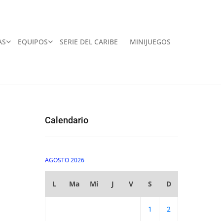
AS
EQUIPOS
SERIE DEL CARIBE
MINIJUEGOS
Calendario
AGOSTO 2026
L
Ma
Mi
J
V
S
D
1
2