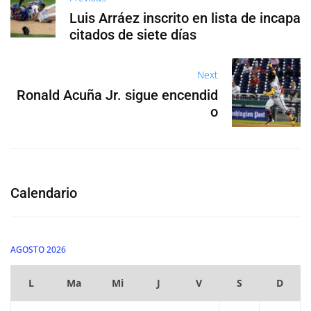
Luis Arráez inscrito en lista de incapa
citados de siete días
Next
Ronald Acuña Jr. sigue encendid
o
Calendario
AGOSTO 2026
L
Ma
Mi
J
V
S
D