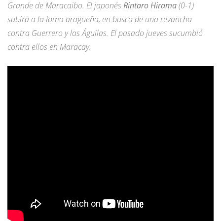
Grande de Maracaibo. El japonés
Rintaro Hirama
(0-1)
subirá a la loma aragüeña, en busca de una revancha
contra Guerrero y las Águilas. El pasado jueves sucumbió
contra ellos en Maracay.