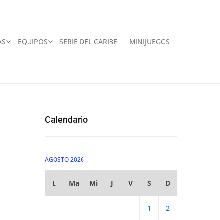
AS
EQUIPOS
SERIE DEL CARIBE
MINIJUEGOS
Calendario
AGOSTO 2026
L
Ma
Mi
J
V
S
D
1
2