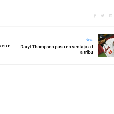
Next
 en e
Daryl Thompson puso en ventaja a l
a tribu