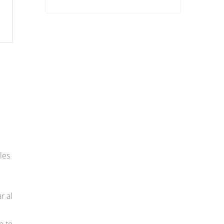
les
r al