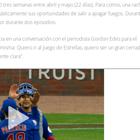
 tres semanas entre abril y mayo (22 días). Para colmo, una rac
rásticamente sus oportunidades de salir a apagar fuegos. Duran
or durante dos episodios.
cia en una conversación con el periodista Gordon Edes para el
misma: Quiero ir al Juego de Estrellas, quiero ser un gran cerra
nte clara”.