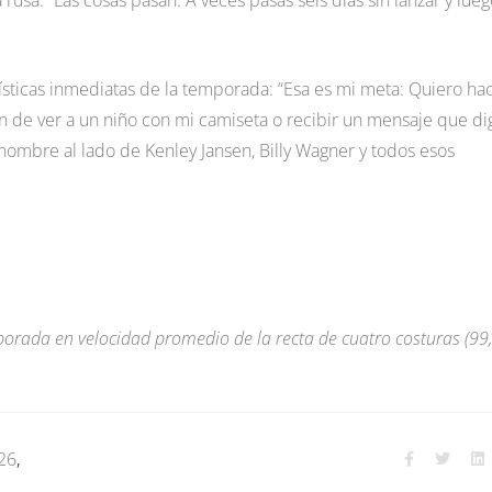
usa: “Las cosas pasan. A veces pasas seis días sin lanzar y lueg
ísticas inmediatas de la temporada: “Esa es mi meta: Quiero ha
ción de ver a un niño con mi camiseta o recibir un mensaje que di
 nombre al lado de Kenley Jansen, Billy Wagner y todos esos
mporada en velocidad promedio de la recta de cuatro costuras (99
026
,