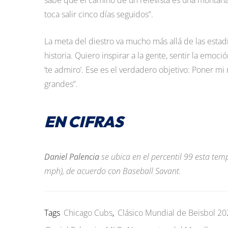
sabe que el camino de un relevista es una montaña r
toca salir cinco días seguidos”.
La meta del diestro va mucho más allá de las estad
historia. Quiero inspirar a la gente, sentir la emo
‘te admiro’. Ese es el verdadero objetivo: Poner mi
grandes”.
EN CIFRAS
Daniel Palencia
se ubica en el percentil 99 esta te
mph), de acuerdo con Baseball Savant.
Tags
Chicago Cubs
,
Clásico Mundial de Beisbol 2