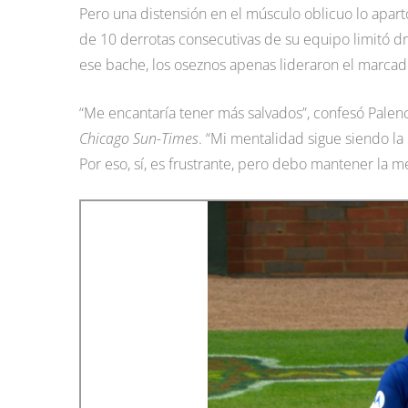
Pero una distensión en el músculo oblicuo lo apartó
de 10 derrotas consecutivas de su equipo limitó d
ese bache, los oseznos apenas lideraron el marcad
“Me encantaría tener más salvados”, confesó Palen
Chicago Sun-Times
. “Mi mentalidad sigue siendo la 
Por eso, sí, es frustrante, pero debo mantener la me