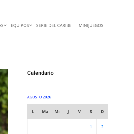
AS
EQUIPOS
SERIE DEL CARIBE
MINIJUEGOS
Calendario
AGOSTO 2026
L
Ma
Mi
J
V
S
D
1
2