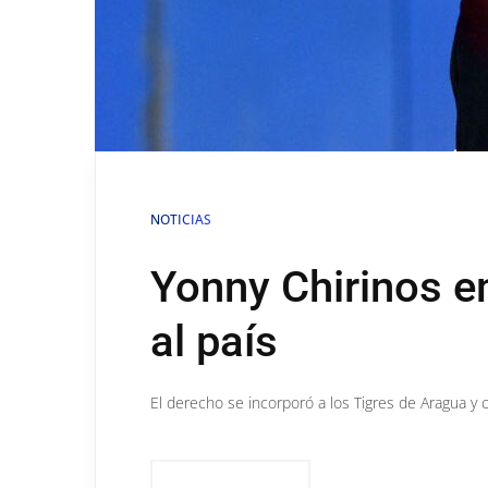
NOTICIAS
Yonny Chirinos e
al país
El derecho se incorporó a los Tigres de Aragua 