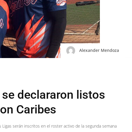
Alexander Mendoza
 se declararon listos
con Caribes
 Ligas serán inscritos en el roster activo de la segunda semana