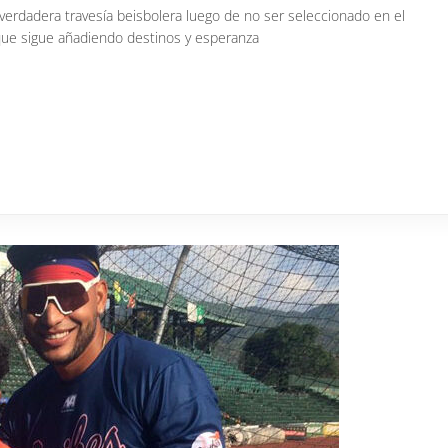
erdadera travesía beisbolera luego de no ser seleccionado en el
que sigue añadiendo destinos y esperanza