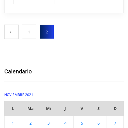
1
2
Calendario
NOVIEMBRE 2021
L
Ma
Mi
J
V
S
D
1
2
3
4
5
6
7