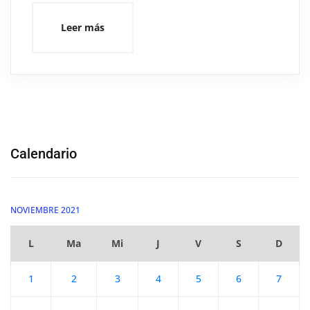
Leer más
Calendario
NOVIEMBRE 2021
L
Ma
Mi
J
V
S
D
1
2
3
4
5
6
7