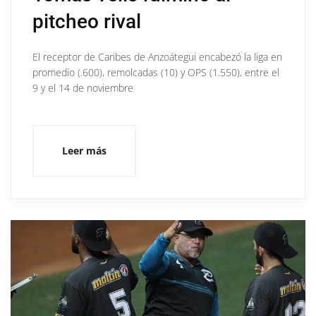
pitcheo rival
El receptor de Caribes de Anzoátegui encabezó la liga en
promedio (.600), remolcadas (10) y OPS (1.550), entre el
9 y el 14 de noviembre
Leer más