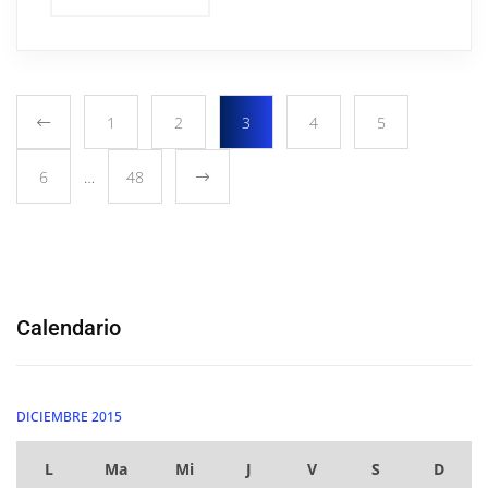
1
2
3
4
5
6
…
48
Calendario
DICIEMBRE 2015
L
Ma
Mi
J
V
S
D