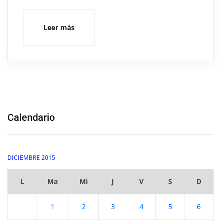
Leer más
Calendario
DICIEMBRE 2015
L
Ma
Mi
J
V
S
D
1
2
3
4
5
6