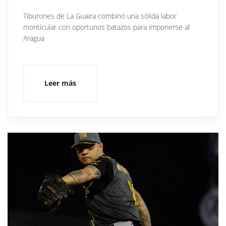
Tiburones de La Guaira combinó una sólida labor
monticular con oportunos batazos para imponerse al
Aragua
Leer más