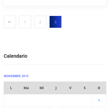
1
2
3
Calendario
NOVIEMBRE 2015
L
Ma
Mi
J
V
S
D
1