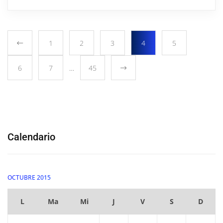
1
2
3
4
5
6
7
…
45
Calendario
OCTUBRE 2015
L
Ma
Mi
J
V
S
D