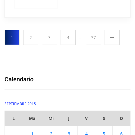
1
2
3
4
…
37
Calendario
SEPTIEMBRE 2015
L
Ma
Mi
J
V
S
D
1
2
3
4
5
6